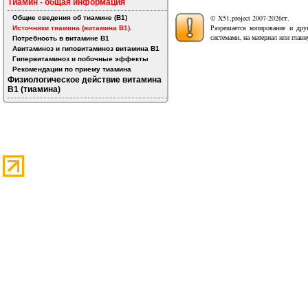
Тиамин - общая информация
© X51.project 2007-2026гг.
Общие сведения об тиамине (B1)
Разрешается копирование и дру
Источники тиамина (витамина B1).
системами, на материал или глав
Потребность в витамине B1
Авитаминоз и гиповитаминоз витамина B1
Гипервитаминоз и побочные эффекты
Рекомендации по приему тиамина
Физиологическое действие витамина
B1 (тиамина)